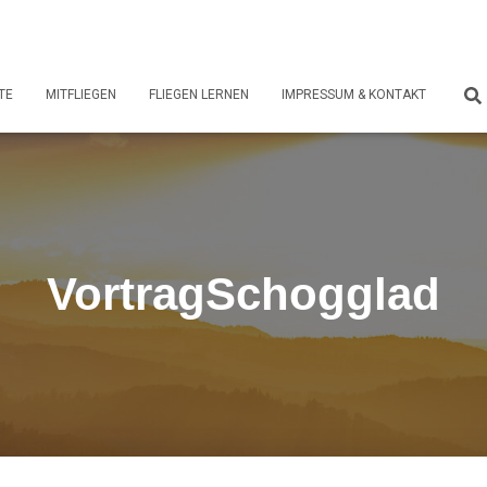
TE
MITFLIEGEN
FLIEGEN LERNEN
IMPRESSUM & KONTAKT
VortragSchogglad