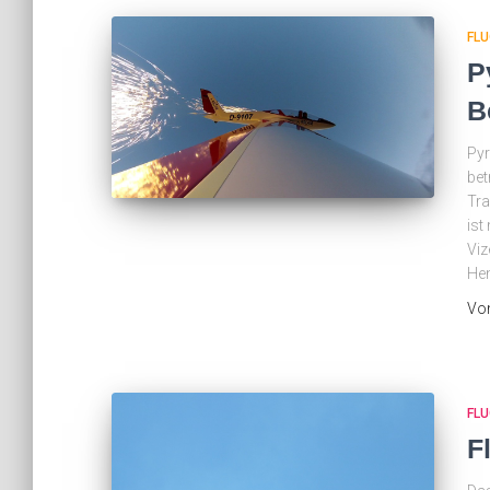
FL
P
B
Pyr
bet
Tra
ist
Viz
Hen
Vo
FL
F