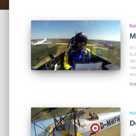
FL
M
Im 
Boh
den
Her
ei
Vo
FL
D
Las