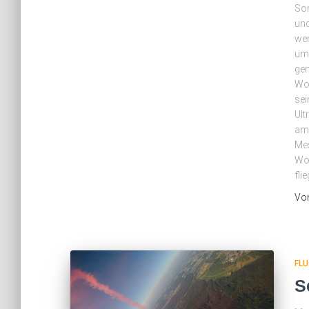
Son
und
we
umg
ge
Wol
se
Ult
am
Mes
Wo
fli
Vo
FLU
S