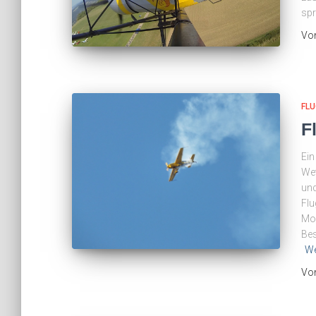
sp
Vo
FLU
F
Ein
Wet
und
Flu
Mod
Bes
We
Vo