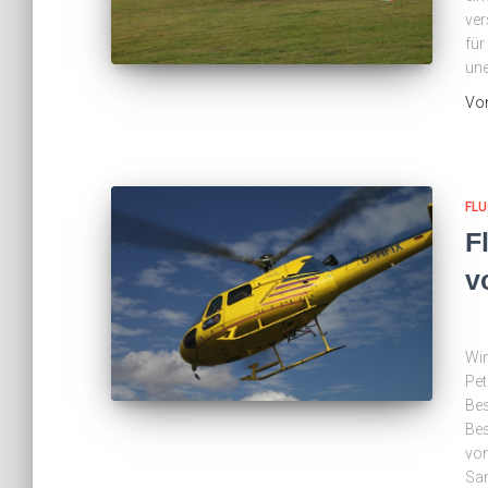
ver
für
un
Vo
FLU
F
v
Wi
Pet
Be
Bes
von
Sa