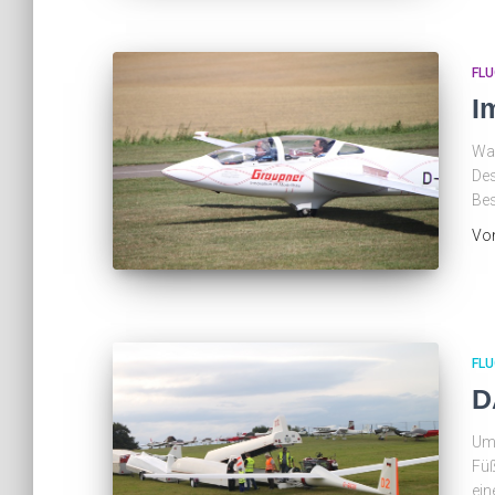
FLU
I
Was
Des
Be
Vo
FLU
D
Um 
Füß
ein