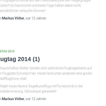
 Flugtagwochende auf dem Messelberg bei der Fliegergruppe
zdorf ist Geschichte und beide Tage hätten dabei nicht
ensätzlicher verlaufen können!
n
Markus Völter
, vor
12 Jahren
GTAG 2014
lugtag 2014 (1)
 traumhaften Wetter fanden sich zahlreiche Flugbegeisterte auf
 Flugplatz Donzdorf ein. Heute fand unter anderem eine große
ellflugshow statt.
hlight heute Abend: Segelkunstflug mit Pyrotechnik in der
nddämmerung. Gänsehaut garantiert!
n
Markus Völter
, vor
12 Jahren