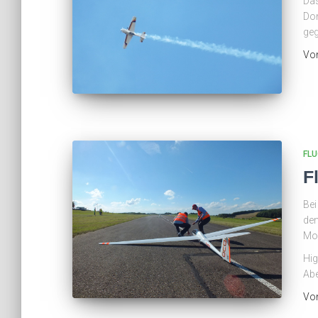
Das
Don
geg
Vo
FLU
F
Bei
dem
Mod
Hig
Abe
Vo