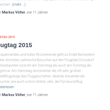
rechen!
(mehr …)
n
Markus Völter
, vor
11 Jahren
GTAG 2015
lugtag 2015
 spannendes und tolles Wochenende geht zu Ende! Bei bestem
ter strömten zahlreiche Besucher auf den Flugplatz Donzdorf
 bestaunten sowohl am Samstag als auch am Sonntag die
gshow. Am Samstag dominierten die oft sehr großen
ellflugzeuge das Fluggeschehen. Abends erwartete die
ucher, wie auch schon letztes Jahr, der Pyrokunstflug
iterlesen
n
Markus Völter
, vor
11 Jahren