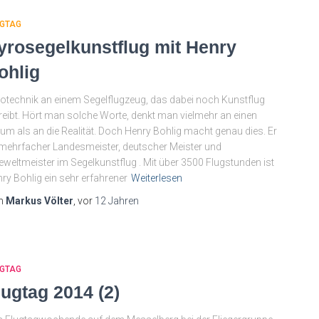
UGTAG
yrosegelkunstflug mit Henry
ohlig
otechnik an einem Segelflugzeug, das dabei noch Kunstflug
reibt. Hört man solche Worte, denkt man vielmehr an einen
um als an die Realität. Doch Henry Bohlig macht genau dies. Er
 mehrfacher Landesmeister, deutscher Meister und
eweltmeister im Segelkunstflug . Mit über 3500 Flugstunden ist
ry Bohlig ein sehr erfahrener
Weiterlesen
n
Markus Völter
, vor
12 Jahren
UGTAG
lugtag 2014 (2)