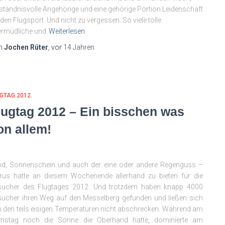
ständnisvolle Angehörige und eine gehörige Portion Leidenschaft
 den Flugsport. Und nicht zu vergessen: So viele tolle
ermüdliche und
Weiterlesen
n
Jochen Rüter
, vor
14 Jahren
GTAG 2012
lugtag 2012 – Ein bisschen was
on allem!
nd, Sonnenschein und auch der eine oder andere Regenguss –
rus hatte an diesem Wochenende allerhand zu bieten für die
sucher des Flugtages 2012. Und trotzdem haben knapp 4000
ucher ihren Weg auf den Messelberg gefunden und ließen sich
 den teils eisigen Temperaturen nicht abschrecken. Während am
mstag noch die Sonne die Oberhand hatte, dominierte am