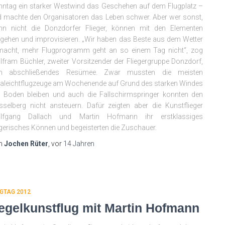
ntag ein starker Westwind das Geschehen auf dem Flugplatz –
 machte den Organisatoren das Leben schwer. Aber wer sonst,
nn nicht die Donzdorfer Flieger, können mit den Elementen
ehen und improvisieren. „Wir haben das Beste aus dem Wetter
macht, mehr Flugprogramm geht an so einem Tag nicht“, zog
fram Büchler, zweiter Vorsitzender der Fliegergruppe Donzdorf,
in abschließendes Resümee. Zwar mussten die meisten
raleichtflugzeuge am Wochenende auf Grund des starken Windes
 Boden bleiben und auch die Fallschirmspringer konnten den
selberg nicht ansteuern. Dafür zeigten aber die Kunstflieger
lfgang Dallach und Martin Hofmann ihr erstklassiges
egerisches Können und begeisterten die Zuschauer.
n
Jochen Rüter
, vor
14 Jahren
GTAG 2012
egelkunstflug mit Martin Hofmann