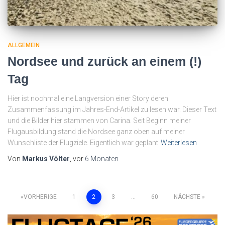
ALLGEMEIN
Nordsee und zurück an einem (!)
Tag
Hier ist nochmal eine Langversion einer Story deren
Zusammenfassung im Jahres-End-Artikel zu lesen war. Dieser Text
und die Bilder hier stammen von Carina. Seit Beginn meiner
Flugausbildung stand die Nordsee ganz oben auf meiner
Wunschliste der Flugziele. Eigentlich war geplant
Weiterlesen
Von
Markus Völter
, vor
6 Monaten
Seitennummerierung
VORHERIGE
1
2
3
…
60
NÄCHSTE
der