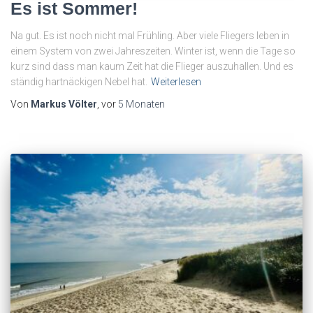
Es ist Sommer!
Na gut. Es ist noch nicht mal Frühling. Aber viele Fliegers leben in
einem System von zwei Jahreszeiten. Winter ist, wenn die Tage so
kurz sind dass man kaum Zeit hat die Flieger auszuhallen. Und es
ständig hartnäckigen Nebel hat.
Weiterlesen
Von
Markus Völter
, vor
5 Monaten