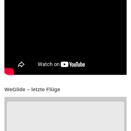
WeGlide – letzte Flüge