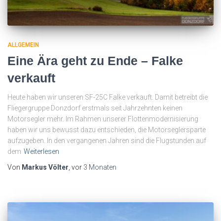
ALLGEMEIN
Eine Ära geht zu Ende – Falke
verkauft
Heute haben wir unseren SF-25C Falke verkauft. Damit betreibt die
Fliegergruppe Donzdorf erstmals seit Jahrzehnten keinen
Motorsegler mehr. Im Rahmen unserer Flottenmodernisierung
haben wir uns bewusst dazu entschieden, die Motorseglersparte
aufzugeben. In den vergangenen Jahren sind die Flugstunden auf
dem
Weiterlesen
Von
Markus Völter
, vor
3 Monaten