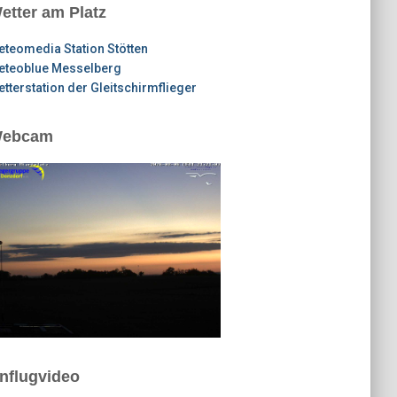
etter am Platz
teomedia Station Stötten
eteoblue Messelberg
tterstation der Gleitschirmflieger
ebcam
nflugvideo