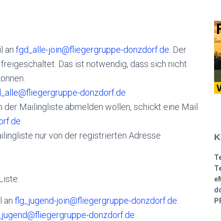
l an
fgd_alle-join@fliegergruppe-donzdorf.de
. Der
freigeschaltet. Das ist notwendig, dass sich nicht
können.
d_alle@fliegergruppe-donzdorf.de
 der Mailingliste abmelden wollen, schickt eine Mail
orf.de
ilingliste nur von der registrierten Adresse
K
T
Te
Liste:
e
d
l an
flg_jugend-join@fliegergruppe-donzdorf.de
.
P
g_jugend@fliegergruppe-donzdorf.de