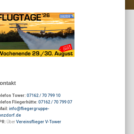
ontakt
elefon Tower:
07162 / 70 799 10
lefon Fliegerhütte:
07162 / 70 799 07
Mail:
info@fliegergruppe-
onzdorf.de
PR:
Über
Vereinsflieger V-Tower