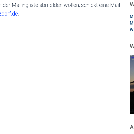
W
 der Mailingliste abmelden wollen, schickt eine Mail
zdorf.de
.
Me
M
We
W
A