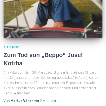
ALLGEMEIN
Zum Tod von „Beppo“ Josef
Kotrba
Am Mittwoch, dem 20. Mai 2026, ist unser langjähriges Mitglied
und Organisator unserer Seniorengruppe (aka Alte Adler), Beppo
Kotrba, im Alter von 92 Jahren verstorben. Beppo kam im Jahr
1975 aus beruflichen Gründen nach Donzdorf und hatte bei der
Firma
Weiterlesen
Von
Markus Völter
, vor
2 Monaten