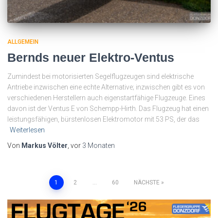
ALLGEMEIN
Bernds neuer Elektro-Ventus
Zumindest bei motorisierten Segelflugzeugen sind elektrische
Antriebe inzwischen eine echte Alternative; inzwischen gibt es von
verschiedenen Herstellern auch eigenstartfähige Flugzeuge. Eines
davon ist der Ventus E von Schempp-Hirth. Das Flugzeug hat einen
leistungsfähigen, bürstenlosen Elektromotor mit 53 PS, der das
Weiterlesen
Von
Markus Völter
, vor
3 Monaten
Seitennummerierung
1
2
…
60
NÄCHSTE
der