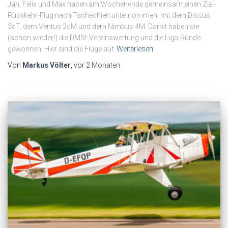
Jan, Felix und Max haben am Wochenende gemeinsam einen Ziel-
Rückkehr-Flug nach Tschechien unternommen, mit dem Discus
2cT, dem Ventus 2cM und dem Nimbus 4M. Damit haben sie
(schon wieder!) die DMSt-Vereinswertung und die Liga-Runde
gewonnen. Hier sind die Flüge auf
Weiterlesen
Von
Markus Völter
, vor
2 Monaten