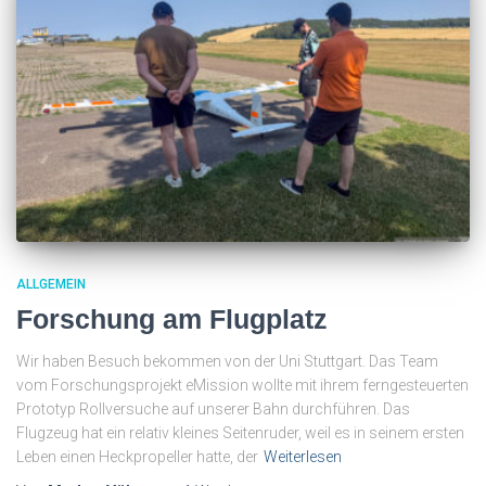
ALLGEMEIN
Forschung am Flugplatz
Wir haben Besuch bekommen von der Uni Stuttgart. Das Team
vom Forschungsprojekt eMission wollte mit ihrem ferngesteuerten
Prototyp Rollversuche auf unserer Bahn durchführen. Das
Flugzeug hat ein relativ kleines Seitenruder, weil es in seinem ersten
Leben einen Heckpropeller hatte, der
Weiterlesen