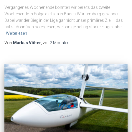
Vergangenes Wochenende konnten wir bereits das zweite
Wochenende in Folge die Liga in Baden-Württemberg gewinnen.
Dabei war der Sieg in der Liga gar nicht unser primäres Ziel – das
hat sich einfach so ergeben, weil einige richtig starke Flüge dabei
Weiterlesen
Von
Markus Völter
, vor
2 Monaten