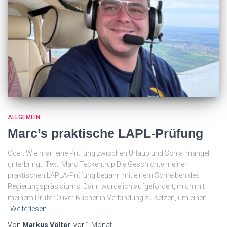
ALLGEMEIN
Marc’s praktische LAPL-Prüfung
Oder: Wie man eine Prüfung zwischen Urlaub und Schlafmangel
unterbringt. Text: Marc Teckentrup Die Geschichte meiner
praktischen LAPLA-Prüfung begann mit einem Schreiben des
Regierungspräsidiums. Darin wurde ich aufgefordert, mich mit
meinem Prüfer Oliver Bucher in Verbindung zu setzen, um einen
Weiterlesen
Von
Markus Völter
, vor
1 Monat