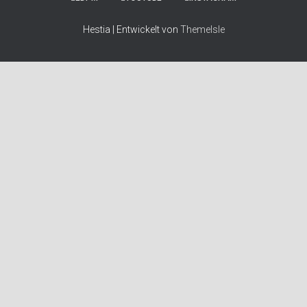
Hestia | Entwickelt von
ThemeIsle