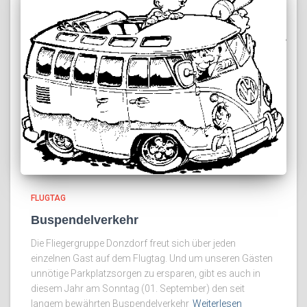
FLUGTAG
Buspendelverkehr
Die Fliegergruppe Donzdorf freut sich über jeden
einzelnen Gast auf dem Flugtag. Und um unseren Gästen
unnötige Parkplatzsorgen zu ersparen, gibt es auch in
diesem Jahr am Sonntag (01. September) den seit
langem bewährten Buspendelverkehr
Weiterlesen