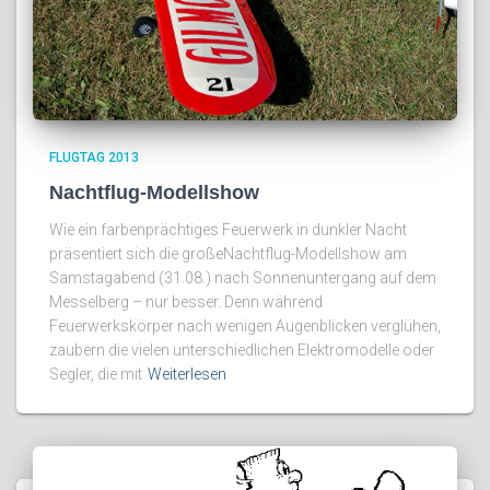
FLUGTAG 2013
Nachtflug-Modellshow
Wie ein farbenprächtiges Feuerwerk in dunkler Nacht
präsentiert sich die großeNachtflug-Modellshow am
Samstagabend (31.08.) nach Sonnenuntergang auf dem
Messelberg – nur besser. Denn während
Feuerwerkskörper nach wenigen Augenblicken verglühen,
zaubern die vielen unterschiedlichen Elektromodelle oder
Segler, die mit
Weiterlesen