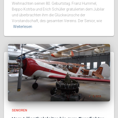
Weihnachten seinen 80. Geburtstag. Franz Hummel,
Beppo Kotrba und Erich Schüller gratulierten dem Jubilar
und überbrachten ihm die Glückwünsche der
Vorstandschaft, des gesamten Vereins. Der Senior, wie
Weiterlesen
SENIOREN