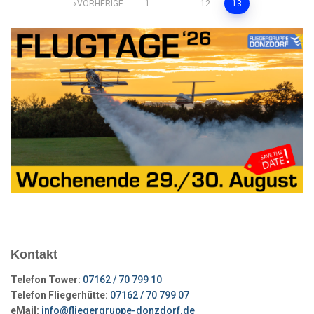
Seitennummerierung
VORHERIGE
1
…
12
13
der
Beiträge
Kontakt
Telefon Tower:
07162 / 70 799 10
Telefon Fliegerhütte:
07162 / 70 799 07
eMail:
info@fliegergruppe-donzdorf.de