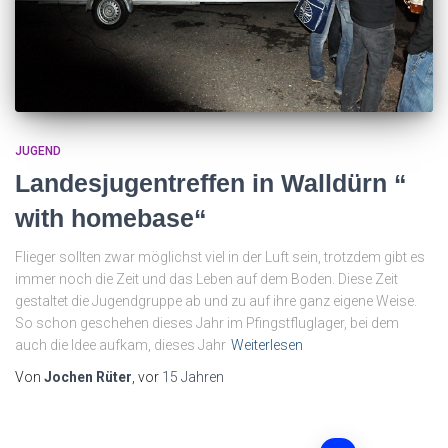
JUGEND
Landesjugentreffen in Walldürn “
with homebase“
Flieger sollten zwar möglichst viel in der Luft sein, trotzdem gibt es
immer noch die Zeit und das Leben auf dem Boden. Diese Zeit
gestaltet die Jugendgruppe ab und zu auf ihre ganz eigene Weise.
So schon geschehen dieses Jahr im Pfingstfluglager, bei dem
auch die Idee aufkam, dieses Jahr
Weiterlesen
Von
Jochen Rüter
, vor
15 Jahren