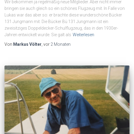
Wir bekommen ja regelmäßig neue Mitglieder. Aber nicht immer
bringen sie auch gleich so ein schönes Flugzeug mit. In Falle von
Lukas war das aber so: er brachte diese wunderschöne Bücker
131 Jungmann mit. Die Bücker Bü 131 Jungmann ist ein
zweisitziges Doppeldecker-Schulflugzeug, das in den 1930er-
Jahren entwickelt wurde. Sie galt als
Weiterlesen
Von
Markus Völter
, vor
2 Monaten