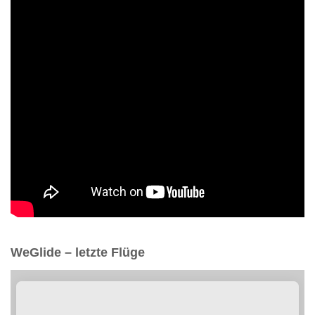
WeGlide – letzte Flüge