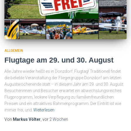
ALLGEMEIN
Flugtage am 29. und 30. August
Alle Jahre wieder heißt es in Donzdorf: Flugtag! Traditionell findet
die beliebte Veranstaltung der Fliegergruppe Donzdorf am letzten
Augustwochenende statt – in diesem Jahr am 29. und 30. August.
Besucherinnen und Besucher erwartet ein abwechslungsreiches
Flugprogramm, leckere Verpflegung zu familienfreundlichen
Preisen und ein attraktives Rahmenprogramm. Der Eintritt ist wie
immer frei, und
Weiterlesen
Von
Markus Völter
, vor
2 Wochen