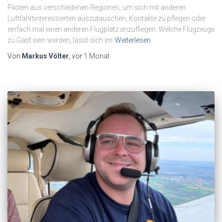
Piloten aus verschiedenen Regionen, um sich mit anderen
Luftfahrtinteressierten auszutauschen, Kontakte zu pflegen oder
einfach mal einen anderen Flugplatz anzufliegen. Welche Flugzeuge
zu Gast sein werden, lässt sich im
Weiterlesen
Von
Markus Völter
, vor
1 Monat