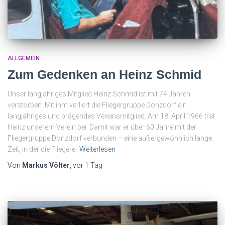
ALLGEMEIN
Zum Gedenken an Heinz Schmid
Unser langjähriges Mitglied Heinz Schmid ist mit 74 Jahren
verstorben. Mit ihm verliert die Fliegergruppe Donzdorf ein
langjähriges und prägendes Vereinsmitglied. Am 18. April 1966 trat
Heinz unserem Verein bei. Damit war er über 60 Jahre mit der
Fliegergruppe Donzdorf verbunden – eine außergewöhnlich lange
Zeit, in der die Fliegerei
Weiterlesen
Von
Markus Völter
, vor
1 Tag