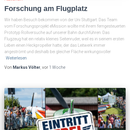
Forschung am Flugplatz
Wir haben Besuch bekommen von der Uni Stuttgart. Das Team
vom Forschungsprojekt eMission wollte mit ihrem ferngesteuerten
Prototyp Rollversuche auf unserer Bahn durchführen. Das
Flugzeug hat ein relativ kleines Seitenruder, weil es in seinem ersten
Leben einen Heckpropeller hatte, der das Leitwerk immer
angeströmt und deshalb bei gleicher Fläche wirkungsvoller
Weiterlesen
Von
Markus Völter
, vor
1 Woche