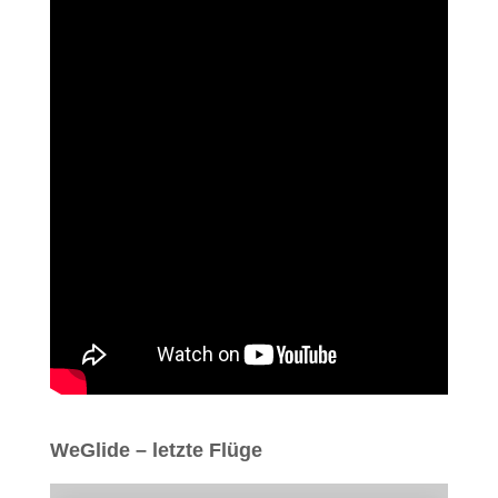
WeGlide – letzte Flüge