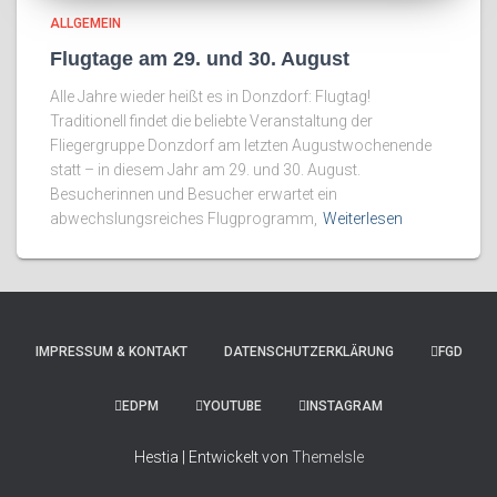
ALLGEMEIN
Flugtage am 29. und 30. August
Alle Jahre wieder heißt es in Donzdorf: Flugtag!
Traditionell findet die beliebte Veranstaltung der
Fliegergruppe Donzdorf am letzten Augustwochenende
statt – in diesem Jahr am 29. und 30. August.
Besucherinnen und Besucher erwartet ein
abwechslungsreiches Flugprogramm,
Weiterlesen
IMPRESSUM & KONTAKT
DATENSCHUTZERKLÄRUNG
FGD
EDPM
YOUTUBE
INSTAGRAM
Hestia | Entwickelt von
ThemeIsle