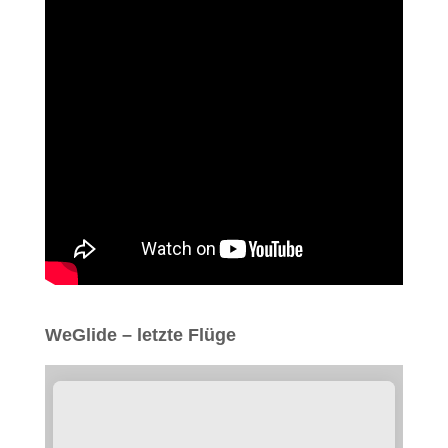
WeGlide – letzte Flüge