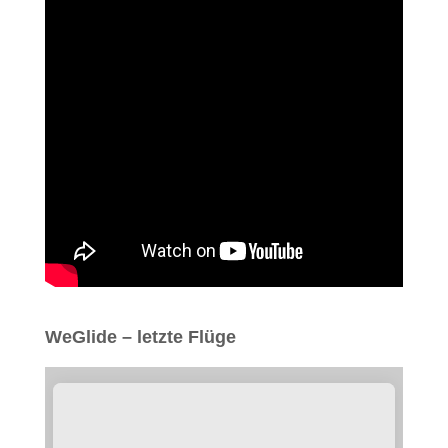
WeGlide – letzte Flüge