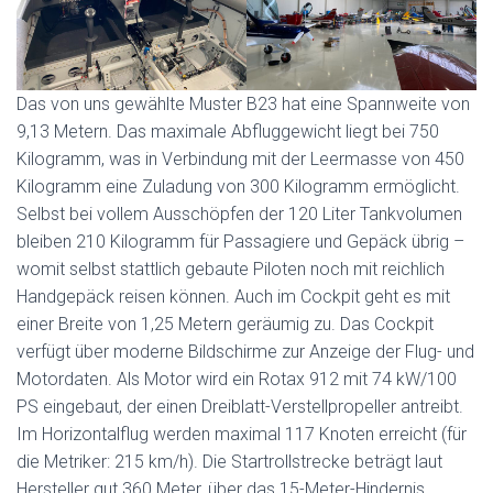
Das von uns gewählte Muster B23 hat eine Spannweite von
9,13 Metern. Das maximale Abfluggewicht liegt bei 750
Kilogramm, was in Verbindung mit der Leermasse von 450
Kilogramm eine Zuladung von 300 Kilogramm ermöglicht.
Selbst bei vollem Ausschöpfen der 120 Liter Tankvolumen
bleiben 210 Kilogramm für Passagiere und Gepäck übrig –
womit selbst stattlich gebaute Piloten noch mit reichlich
Handgepäck reisen können. Auch im Cockpit geht es mit
einer Breite von 1,25 Metern geräumig zu. Das Cockpit
verfügt über moderne Bildschirme zur Anzeige der Flug- und
Motordaten. Als Motor wird ein Rotax 912 mit 74 kW/100
PS eingebaut, der einen Dreiblatt-Verstellpropeller antreibt.
Im Horizontalflug werden maximal 117 Knoten erreicht (für
die Metriker: 215 km/h). Die Startrollstrecke beträgt laut
Hersteller gut 360 Meter, über das 15-Meter-Hindernis