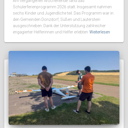
Am vergangenen Wochenende fand das
Schülerferienprogramm 2026 statt. Insgesamt nahmen
sechs Kinder und Jugendliche teil. Das Programm war in
den Gemeinden Donzdorf, Süßen und Lauterstein
ausgeschrieben. Dank der Unterstützung zahlreicher
engagierter Helferinnen und Helfer erlebten
Weiterlesen