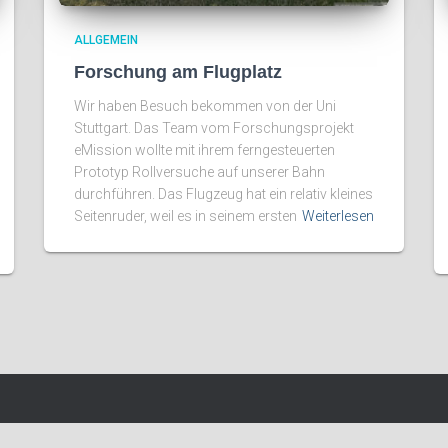
ALLGEMEIN
Forschung am Flugplatz
Wir haben Besuch bekommen von der Uni
Stuttgart. Das Team vom Forschungsprojekt
eMission wollte mit ihrem ferngesteuerten
Prototyp Rollversuche auf unserer Bahn
durchführen. Das Flugzeug hat ein relativ kleines
Seitenruder, weil es in seinem ersten
Weiterlesen
FGD
EDPM
YOUTUBE
INSTAGRAM