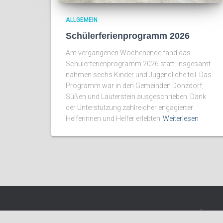
ALLGEMEIN
Schülerferienprogramm 2026
Am vergangenen Wochenende fand das
Schülerferienprogramm 2026 statt. Insgesamt
nahmen sechs Kinder und Jugendliche teil. Das
Programm war in den Gemeinden Donzdorf,
Süßen und Lauterstein ausgeschrieben. Dank
der Unterstützung zahlreicher engagierter
Helferinnen und Helfer erlebten
Weiterlesen
IMPRESSUM & KONTAKT
DATENSCHUTZERKLÄRUNG