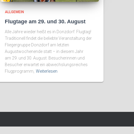
ALLGEMEIN
Flugtage am 29. und 30. August
Alle Jahre wieder heißt es in Donzdorf: Flugtag!
Traditionell findet die beliebte Veranstaltung der
Fliegergruppe Donzdorf am letzten
Augustwochenende statt – in diesem Jahr
am 29. und 30. August. Besucherinnen und
Besucher erwartet ein abwechslungsreiches
Flugprogramm,
Weiterlesen
Hestia | Entwickelt von
ThemeIsle