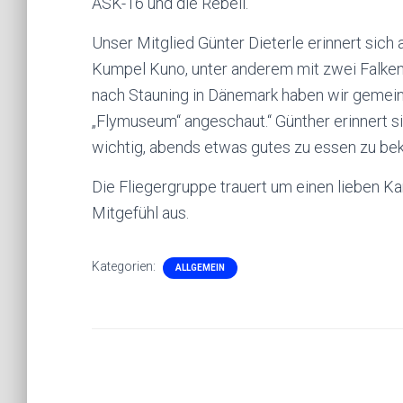
ASK-16 und die Rebell.
Unser Mitglied Günter Dieterle erinnert sic
Kumpel Kuno, unter anderem mit zwei Falken 
nach Stauning in Dänemark haben wir gemein
„Flymuseum“ angeschaut.“ Günther erinnert s
wichtig, abends etwas gutes zu essen zu b
Die Fliegergruppe trauert um einen lieben Ka
Mitgefühl aus.
Kategorien:
ALLGEMEIN