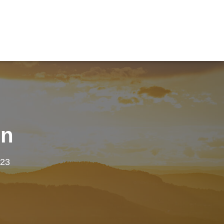
en
023