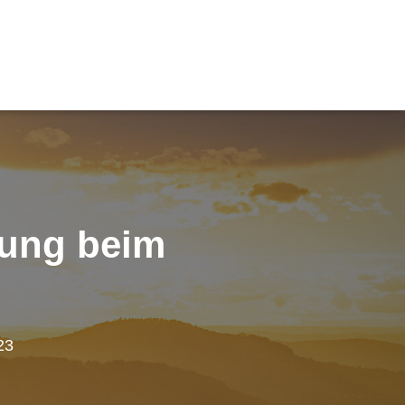
tung beim
23