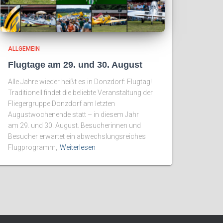
ALLGEMEIN
Flugtage am 29. und 30. August
Alle Jahre wieder heißt es in Donzdorf: Flugtag!
Traditionell findet die beliebte Veranstaltung der
Fliegergruppe Donzdorf am letzten
Augustwochenende statt – in diesem Jahr
am 29. und 30. August. Besucherinnen und
Besucher erwartet ein abwechslungsreiches
Flugprogramm,
Weiterlesen