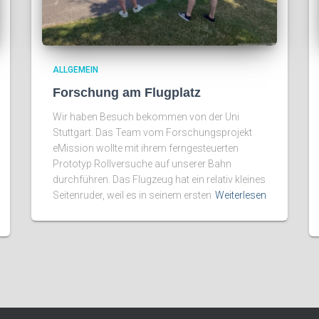
ALLGEMEIN
Forschung am Flugplatz
Wir haben Besuch bekommen von der Uni
Stuttgart. Das Team vom Forschungsprojekt
eMission wollte mit ihrem ferngesteuerten
Prototyp Rollversuche auf unserer Bahn
durchführen. Das Flugzeug hat ein relativ kleines
Seitenruder, weil es in seinem ersten
Weiterlesen