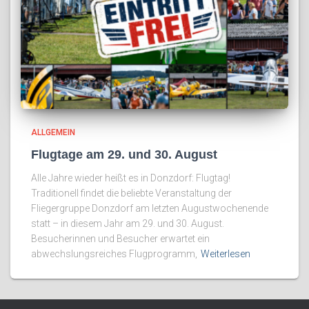
ALLGEMEIN
Flugtage am 29. und 30. August
Alle Jahre wieder heißt es in Donzdorf: Flugtag!
Traditionell findet die beliebte Veranstaltung der
Fliegergruppe Donzdorf am letzten Augustwochenende
statt – in diesem Jahr am 29. und 30. August.
Besucherinnen und Besucher erwartet ein
abwechslungsreiches Flugprogramm,
Weiterlesen