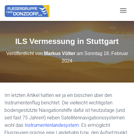
NAVIG
ILS Vermessung in Stuttgart
Veröffentlicht von
Markus Völter
am
Sonntag 18. Februar
2024
Im letzten Artikel hatten wir ja ein bisschen über den
Instrumentenflug berichtet. Die vielleicht wichtigsten
bodengestützte Navigationshilfe dafür ist heutzutage (und
seit fast 75 Jahren!) neben Satellitennavigationssystemen
wohl das
Instrumentenlandesystem
. Es ermöglicht
Flugzeugen präzise eine Landebahn bzw. den Aufsetzpunkt