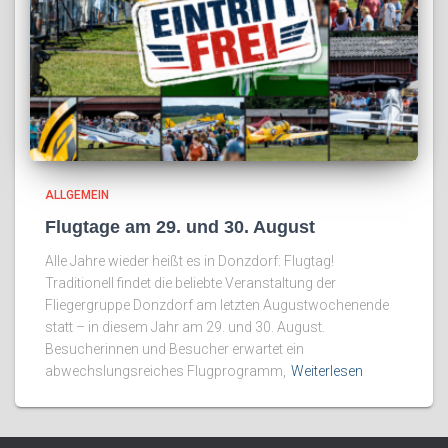
ALLGEMEIN
Flugtage am 29. und 30. August
Alle Jahre wieder heißt es in Donzdorf: Flugtag!
Traditionell findet die beliebte Veranstaltung der
Fliegergruppe Donzdorf am letzten Augustwochenende
statt – in diesem Jahr am 29. und 30. August.
Besucherinnen und Besucher erwartet ein
abwechslungsreiches Flugprogramm,
Weiterlesen