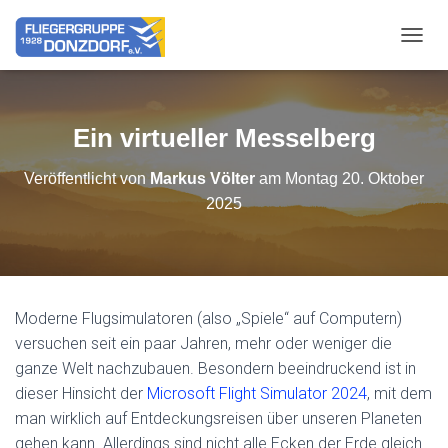
NAVIG
Ein virtueller Messelberg
Veröffentlicht von
Markus Völter
am
Montag 20. Oktober
2025
Moderne Flugsimulatoren (also „Spiele“ auf Computern)
versuchen seit ein paar Jahren, mehr oder weniger die
ganze Welt nachzubauen. Besondern beeindruckend ist in
dieser Hinsicht der
Microsoft Flight Simulator 2024
, mit dem
man wirklich auf Entdeckungsreisen über unseren Planeten
gehen kann. Allerdings sind nicht alle Ecken der Erde gleich