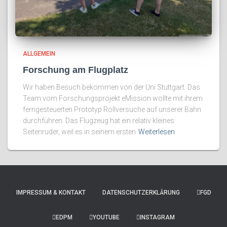
ALLGEMEIN
Forschung am Flugplatz
Wir haben Besuch bekommen von der Uni Stuttgart. Das
Team vom Forschungsprojekt eMission wollte mit ihrem
ferngesteuerten Prototyp Rollversuche auf unserer Bahn
durchführen. Das Flugzeug hat ein relativ kleines
Seitenruder, weil es in seinem ersten
Weiterlesen
IMPRESSUM & KONTAKT
DATENSCHUTZERKLÄRUNG
FGD
EDPM
YOUTUBE
INSTAGRAM