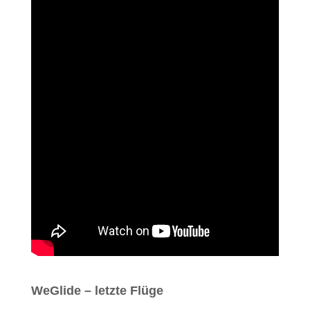
WeGlide – letzte Flüge