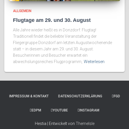
ALLGEMEIN
Flugtage am 29. und 30. August
Alle Jahre wieder heißt es in Donzdorf: Flugtag!
Traditionell findet die beliebte Veranstaltung der
Fliegergruppe Donzdorf am letzten Augustwochenende
statt – in diesem Jahr am 29. und 30. August.
Besucherinnen und Besucher erwartet ein
abwechslungsreiches Flugprogramm,
Weiterlesen
IMPRESSUM & KONTAKT
DATENSCHUTZERKLÄRUNG
FGD
EDPM
YOUTUBE
INSTAGRAM
Hestia | Entwickelt von
ThemeIsle