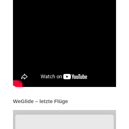
WeGlide – letzte Flüge