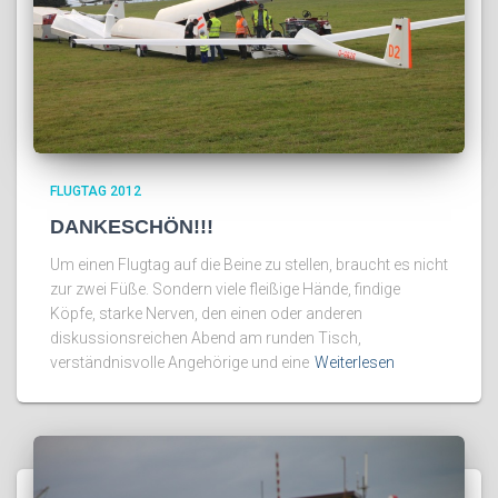
FLUGTAG 2012
DANKESCHÖN!!!
Um einen Flugtag auf die Beine zu stellen, braucht es nicht
zur zwei Füße. Sondern viele fleißige Hände, findige
Köpfe, starke Nerven, den einen oder anderen
diskussionsreichen Abend am runden Tisch,
verständnisvolle Angehörige und eine
Weiterlesen