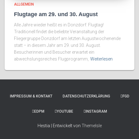
ALLGEMEIN
Flugtage am 29. und 30. August
Alle Jahre wieder heißt es in Donzdorf: Flugtag!
Traditionell findet die beliebte Veranstaltung der
Fliegergruppe Donzdorf am letzten Augustwochenende
statt – in diesem Jahr am 29. und 30. August.
Besucherinnen und Besucher erwartet ein
abwechslungsreiches Flugprogramm,
Weiterlesen
IMPRESSUM & KONTAKT
DATENSCHUTZERKLÄRUNG
FGD
EDPM
YOUTUBE
INSTAGRAM
Hestia | Entwickelt von
ThemeIsle