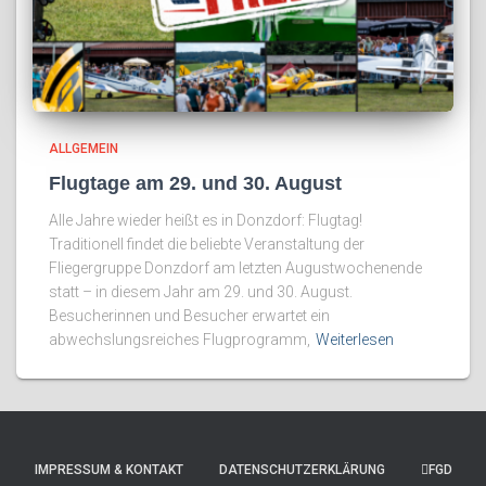
ALLGEMEIN
Flugtage am 29. und 30. August
Alle Jahre wieder heißt es in Donzdorf: Flugtag!
Traditionell findet die beliebte Veranstaltung der
Fliegergruppe Donzdorf am letzten Augustwochenende
statt – in diesem Jahr am 29. und 30. August.
Besucherinnen und Besucher erwartet ein
abwechslungsreiches Flugprogramm,
Weiterlesen
IMPRESSUM & KONTAKT
DATENSCHUTZERKLÄRUNG
FGD