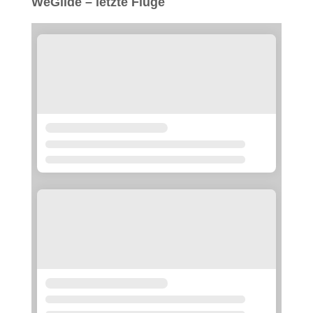
WeGlide – letzte Flüge