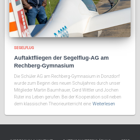
SEGELFLUG
Auftaktfliegen der Segelflug-AG am
Rechberg-Gymnasium
Die Schüler AG am Rechberg-Gymnasium in Donzdorf
wurde zum Beginn des neuen Schuljahres durch unser
Mitglieder Martin Baumhauer, Gerd Wittler und Jochen
Rüter ins Leben gerufen. Bei der Kooperation soll neben
dem klassischen Theorieunterricht eine
Weiterlesen