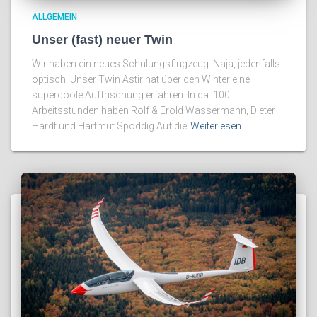
ALLGEMEIN
Unser (fast) neuer Twin
Wir haben ein neues Schulungsflugzeug. Naja, jedenfalls
optisch. Unser Twin Astir hat über den Winter eine
supercoole Auffrischung erfahren. In ca. 100
Arbeitsstunden haben Rolf & Erold Wassermann, Dieter
Hardt und Hartmut Spoddig Auf die
Weiterlesen