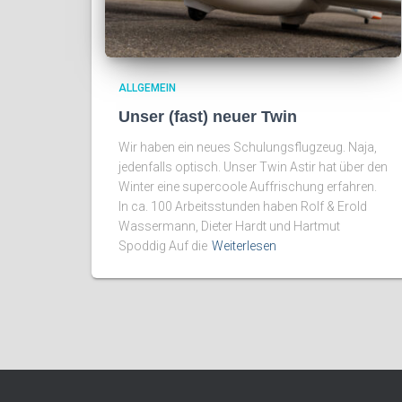
ALLGEMEIN
Unser (fast) neuer Twin
Wir haben ein neues Schulungsflugzeug. Naja,
jedenfalls optisch. Unser Twin Astir hat über den
Winter eine supercoole Auffrischung erfahren.
In ca. 100 Arbeitsstunden haben Rolf & Erold
Wassermann, Dieter Hardt und Hartmut
Spoddig Auf die
Weiterlesen