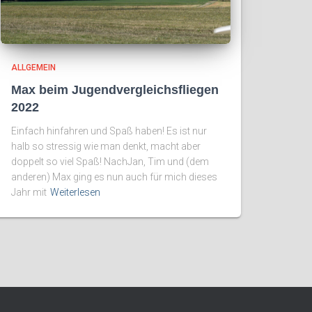
ALLGEMEIN
Max beim Jugendvergleichsfliegen
2022
Einfach hinfahren und Spaß haben! Es ist nur
halb so stressig wie man denkt, macht aber
doppelt so viel Spaß! NachJan, Tim und (dem
anderen) Max ging es nun auch für mich dieses
Jahr mit
Weiterlesen