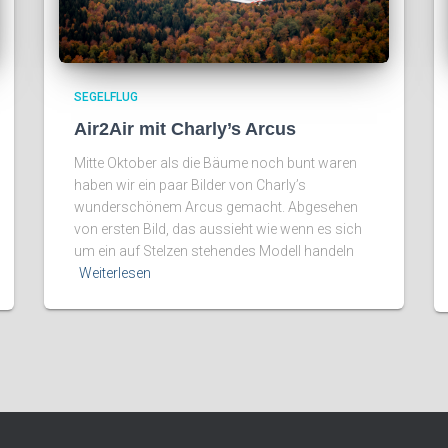
SEGELFLUG
Air2Air mit Charly’s Arcus
Mitte Oktober als die Bäume noch bunt waren
haben wir ein paar Bilder von Charly’s
wunderschönem Arcus gemacht. Abgesehen
von ersten Bild, das aussieht wie wenn es sich
um ein auf Stelzen stehendes Modell handeln
Weiterlesen