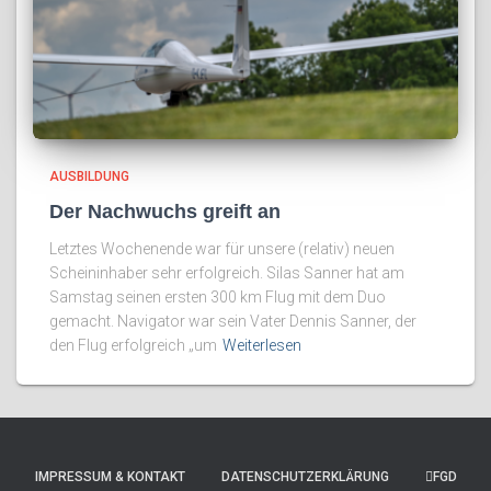
AUSBILDUNG
Der Nachwuchs greift an
Letztes Wochenende war für unsere (relativ) neuen
Scheininhaber sehr erfolgreich. Silas Sanner hat am
Samstag seinen ersten 300 km Flug mit dem Duo
gemacht. Navigator war sein Vater Dennis Sanner, der
den Flug erfolgreich „um
Weiterlesen
IMPRESSUM & KONTAKT
DATENSCHUTZERKLÄRUNG
FGD