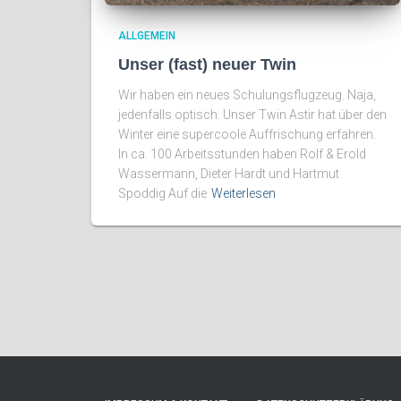
ALLGEMEIN
Unser (fast) neuer Twin
Wir haben ein neues Schulungsflugzeug. Naja,
jedenfalls optisch. Unser Twin Astir hat über den
Winter eine supercoole Auffrischung erfahren.
In ca. 100 Arbeitsstunden haben Rolf & Erold
Wassermann, Dieter Hardt und Hartmut
Spoddig Auf die
Weiterlesen