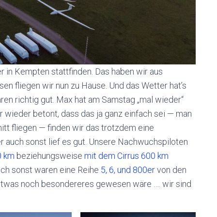
er in Kempten stattfinden. Das haben wir aus
en fliegen wir nun zu Hause. Und das Wetter hat’s
aren richtig gut. Max hat am Samstag „mal wieder“
wieder betont, dass das ja ganz einfach sei — man
tt fliegen — finden wir das trotzdem eine
 auch sonst lief es gut. Unsere Nachwuchspiloten
0 km
beziehungsweise
mit dem Cirrus 600 km
uch sonst waren eine Reihe
5, 6, und 800er
von den
 etwas noch besondereres gewesen wäre …. wir sind