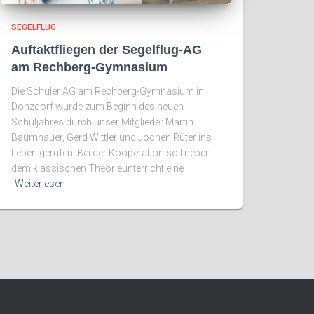
SEGELFLUG
Auftaktfliegen der Segelflug-AG
am Rechberg-Gymnasium
Die Schüler AG am Rechberg-Gymnasium in
Donzdorf wurde zum Beginn des neuen
Schuljahres durch unser Mitglieder Martin
Baumhauer, Gerd Wittler und Jochen Rüter ins
Leben gerufen. Bei der Kooperation soll neben
dem klassischen Theorieunterricht eine
Weiterlesen