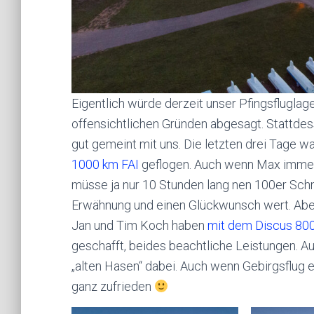
Eigentlich würde derzeit unser Pfingsfluglag
offensichtlichen Gründen abgesagt. Stattdess
gut gemeint mit uns. Die letzten drei Tage w
1000 km FAI
geflogen. Auch wenn Max immer 
müsse ja nur 10 Stunden lang nen 100er Schni
Erwähnung und einen Glückwunsch wert. Aber
Jan und Tim Koch haben
mit dem Discus 80
geschafft, beides beachtliche Leistungen. A
„alten Hasen“ dabei. Auch wenn Gebirgsflug
ganz zufrieden