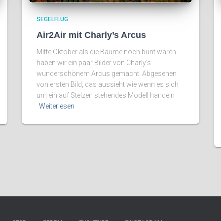
SEGELFLUG
Air2Air mit Charly’s Arcus
Mitte Oktober als die Bäume noch bunt waren
haben wir ein paar Bilder von Charly’s
wunderschönem Arcus gemacht. Abgesehen
von ersten Bild, das aussieht wie wenn es sich
um ein auf Stelzen stehendes Modell handeln
Weiterlesen