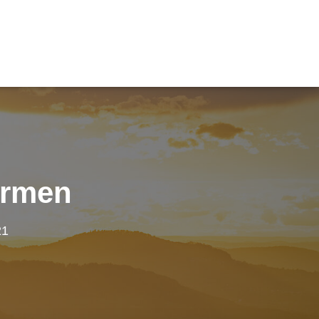
ürmen
21