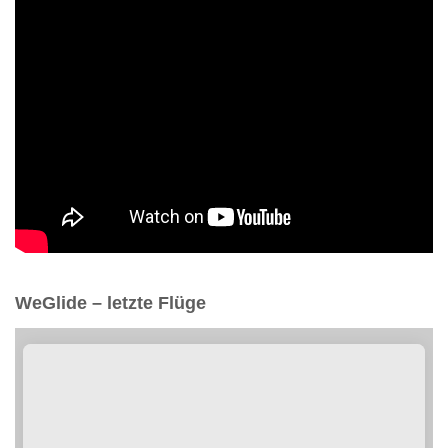
WeGlide – letzte Flüge