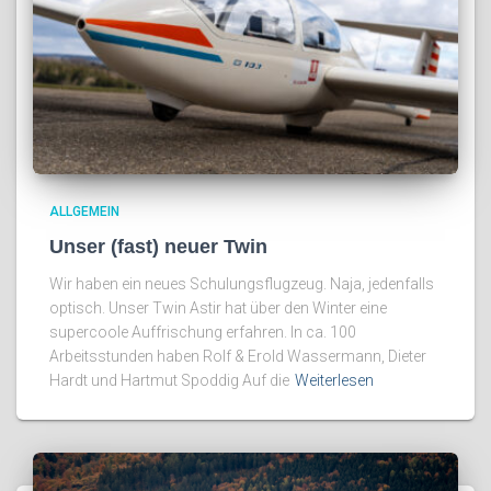
ALLGEMEIN
Unser (fast) neuer Twin
Wir haben ein neues Schulungsflugzeug. Naja, jedenfalls
optisch. Unser Twin Astir hat über den Winter eine
supercoole Auffrischung erfahren. In ca. 100
Arbeitsstunden haben Rolf & Erold Wassermann, Dieter
Hardt und Hartmut Spoddig Auf die
Weiterlesen