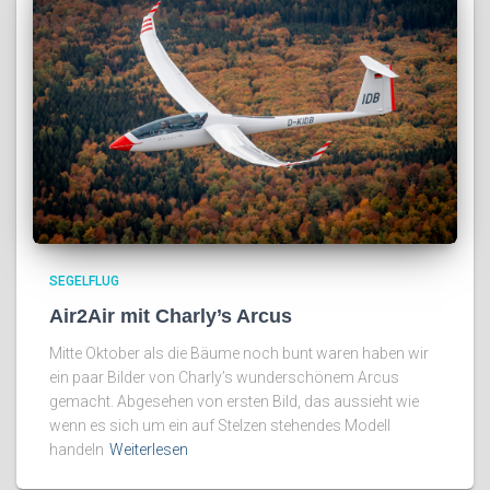
SEGELFLUG
Air2Air mit Charly’s Arcus
Mitte Oktober als die Bäume noch bunt waren haben wir
ein paar Bilder von Charly’s wunderschönem Arcus
gemacht. Abgesehen von ersten Bild, das aussieht wie
wenn es sich um ein auf Stelzen stehendes Modell
handeln
Weiterlesen