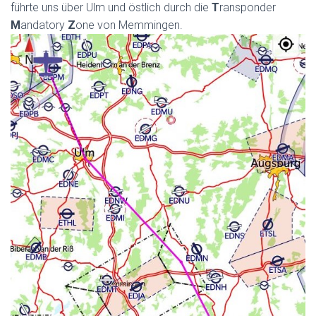
führte uns über Ulm und östlich durch die
T
ransponder
M
andatory
Z
one von Memmingen.