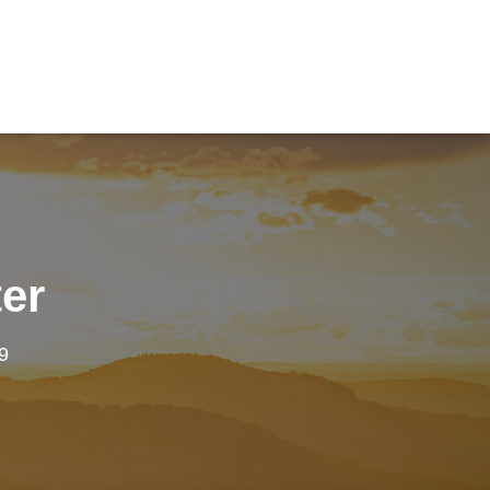
ter
9