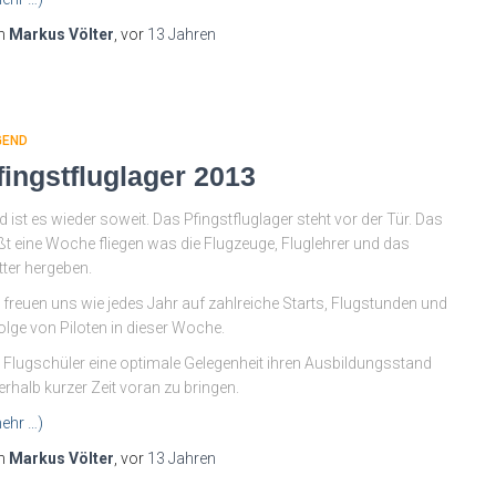
n
Markus Völter
, vor
13 Jahren
GEND
fingstfluglager 2013
d ist es wieder soweit. Das Pfingstfluglager steht vor der Tür. Das
ßt eine Woche fliegen was die Flugzeuge, Fluglehrer und das
ter hergeben.
 freuen uns wie jedes Jahr auf zahlreiche Starts, Flugstunden und
olge von Piloten in dieser Woche.
 Flugschüler eine optimale Gelegenheit ihren Ausbildungsstand
erhalb kurzer Zeit voran zu bringen.
ehr …)
n
Markus Völter
, vor
13 Jahren