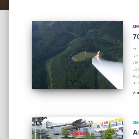
SE
7
End
Die
ver
Übe
Aus
mög
Vo
SE
A