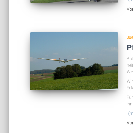
Vo
JU
P
Bal
hei
Wet
Wir
Erf
Für
inn
(m
Vo