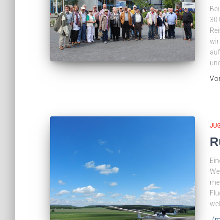
Bei
30 
Rei
wir
auf
un
Vo
JU
R
Ein
Wet
meh
Flu
wel
(m