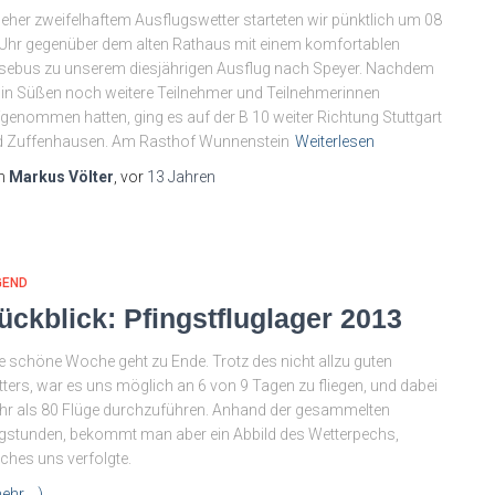
 eher zweifelhaftem Ausflugswetter starteten wir pünktlich um 08
Uhr gegenüber dem alten Rathaus mit einem komfortablen
sebus zu unserem diesjährigen Ausflug nach Speyer. Nachdem
 in Süßen noch weitere Teilnehmer und Teilnehmerinnen
genommen hatten, ging es auf der B 10 weiter Richtung Stuttgart
d Zuffenhausen. Am Rasthof Wunnenstein
Weiterlesen
n
Markus Völter
, vor
13 Jahren
GEND
ückblick: Pfingstfluglager 2013
e schöne Woche geht zu Ende. Trotz des nicht allzu guten
ters, war es uns möglich an 6 von 9 Tagen zu fliegen, und dabei
r als 80 Flüge durchzuführen. Anhand der gesammelten
gstunden, bekommt man aber ein Abbild des Wetterpechs,
ches uns verfolgte.
ehr …)