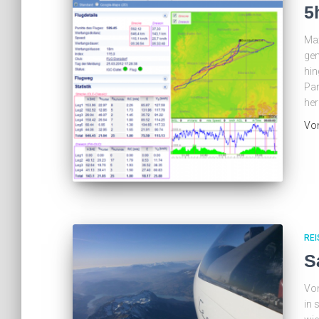
5
Max
gen
hin
Par
her
Vo
REI
S
Vom
in 