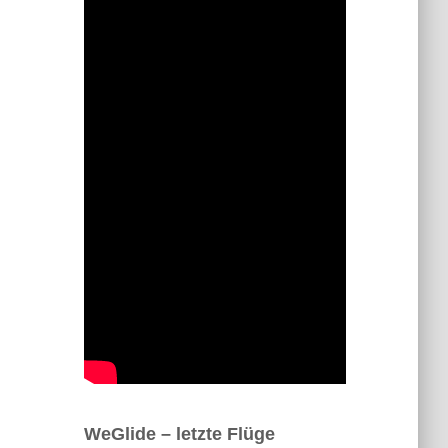
WeGlide – letzte Flüge