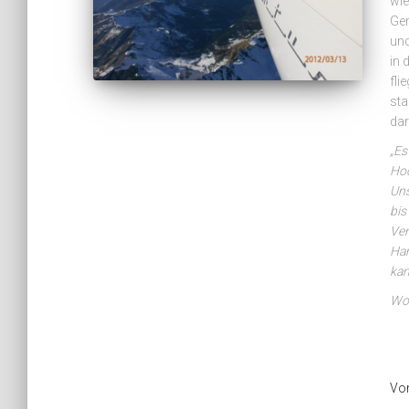
wie
Gem
und
in 
fli
sta
dar
„Es
Hoc
Uns
bis
Ven
Han
kam
Wol
Vo