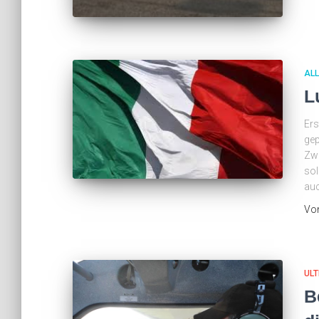
AL
L
Ers
gep
Zwe
sol
auc
Vo
ULT
B