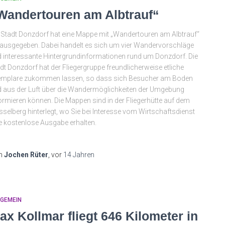
Wandertouren am Albtrauf“
 Stadt Donzdorf hat eine Mappe mit „Wandertouren am Albtrauf“
ausgegeben. Dabei handelt es sich um vier Wandervorschläge
 interessante Hintergrundinformationen rund um Donzdorf. Die
dt Donzdorf hat der Fliegergruppe freundlicherweise etliche
emplare zukommen lassen, so dass sich Besucher am Boden
 aus der Luft über die Wandermöglichkeiten der Umgebung
ormieren können. Die Mappen sind in der Fliegerhütte auf dem
selberg hinterlegt, wo Sie bei Interesse vom Wirtschaftsdienst
e kostenlose Ausgabe erhalten.
n
Jochen Rüter
, vor
14 Jahren
LGEMEIN
ax Kollmar fliegt 646 Kilometer in