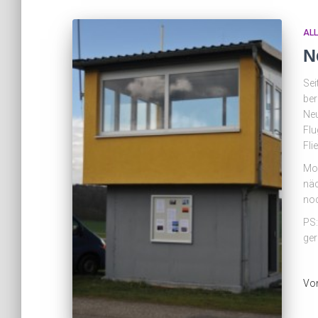
AL
N
Sei
ber
Neu
Flu
Fli
Mom
näc
no
PS:
ger
Vo