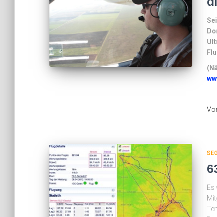
d
Se
Do
Ult
Fl
(N
www
Vo
SE
6
Es 
Mit
Tem