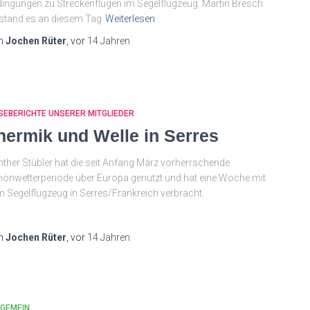
ingungen zu Streckenflügen im Segelflugzeug. Martin Bresch
stand es an diesem Tag
Weiterlesen
n
Jochen Rüter
, vor
14 Jahren
SEBERICHTE UNSERER MITGLIEDER
hermik und Welle in Serres
ther Stübler hat die seit Anfang März vorherrschende
önwetterperiode über Europa genutzt und hat eine Woche mit
 Segelflugzeug in Serres/Frankreich verbracht.
n
Jochen Rüter
, vor
14 Jahren
LGEMEIN