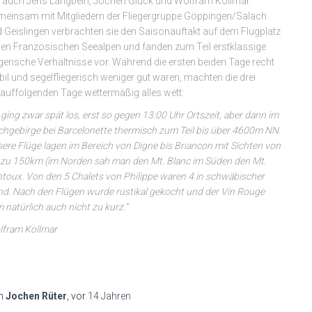
 auch Jens Langbein, Jochen Glück und Wolfram Kollmar.
einsam mit Mitgliedern der Fliegergruppe Göppingen/Salach
 Geislingen verbrachten sie den Saisonauftakt auf dem Flugplatz
den Französischen Seealpen und fanden zum Teil erstklassige
egerische Verhältnisse vor. Während die ersten beiden Tage recht
bil und segelfliegerisch weniger gut waren, machten die drei
auffolgenden Tage wettermäßig alles wett:
 ging zwar spät los, erst so gegen 13:00 Uhr Ortszeit, aber dann im
hgebirge bei Barcelonette thermisch zum Teil bis über 4600m NN.
ere Flüge lagen im Bereich von Digne bis Briancon mit Sichten von
 zu 150km (im Norden sah man den Mt. Blanc im Süden den Mt.
toux. Von den 5 Chalets von Philippe waren 4 in schwäbischer
d. Nach den Flügen wurde rustikal gekocht und der Vin Rouge
 natürlich auch nicht zu kurz.“
fram Kollmar
n
Jochen Rüter
, vor
14 Jahren