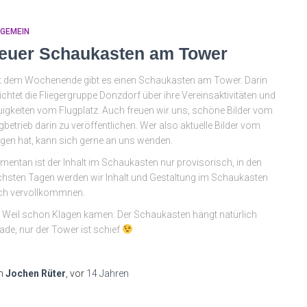
LGEMEIN
euer Schaukasten am Tower
t dem Wochenende gibt es einen Schaukasten am Tower. Darin
ichtet die Fliegergruppe Donzdorf über ihre Vereinsaktivitäten und
igkeiten vom Flugplatz. Auch freuen wir uns, schöne Bilder vom
gbetrieb darin zu veröffentlichen. Wer also aktuelle Bilder vom
egen hat, kann sich gerne an uns wenden.
entan ist der Inhalt im Schaukasten nur provisorisch, in den
hsten Tagen werden wir Inhalt und Gestaltung im Schaukasten
ch vervollkommnen.
 Weil schon Klagen kamen: Der Schaukasten hängt natürlich
ade, nur der Tower ist schief
n
Jochen Rüter
, vor
14 Jahren