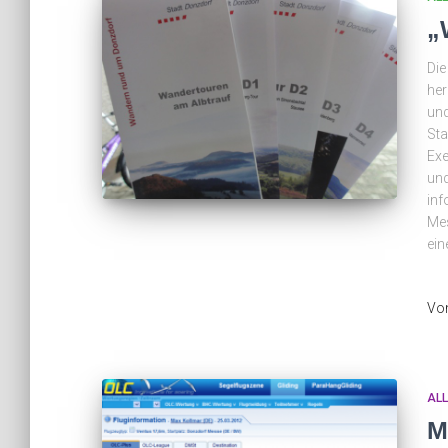
„
Die
her
und
Sta
Ex
und
inf
Mes
ein
Vo
AL
M