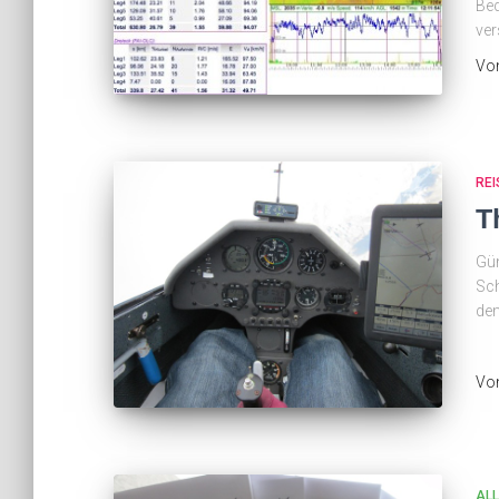
Bed
ver
Vo
REI
T
Gün
Sch
dem
Vo
AL