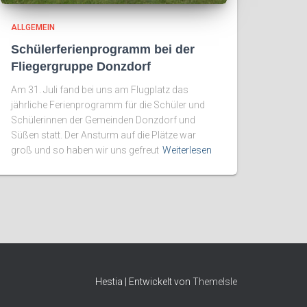
ALLGEMEIN
Schülerferienprogramm bei der
Fliegergruppe Donzdorf
Am 31. Juli fand bei uns am Flugplatz das
jährliche Ferienprogramm für die Schüler und
Schülerinnen der Gemeinden Donzdorf und
Süßen statt. Der Ansturm auf die Plätze war
groß und so haben wir uns gefreut
Weiterlesen
Hestia | Entwickelt von
ThemeIsle