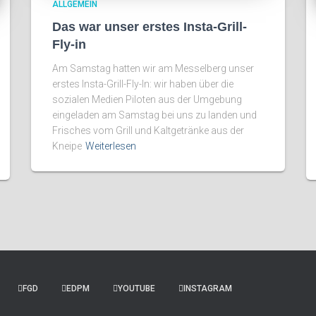
ALLGEMEIN
Das war unser erstes Insta-Grill-
Fly-in
Am Samstag hatten wir am Messelberg unser
erstes Insta-Grill-Fly-In: wir haben über die
sozialen Medien Piloten aus der Umgebung
eingeladen am Samstag bei uns zu landen und
Frisches vom Grill und Kaltgetränke aus der
Kneipe
Weiterlesen
FGD
EDPM
YOUTUBE
INSTAGRAM