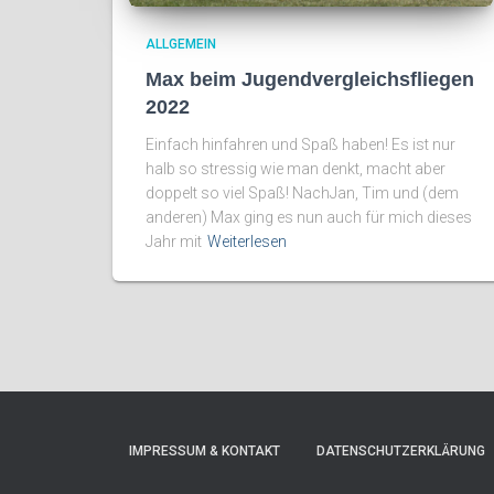
ALLGEMEIN
Max beim Jugendvergleichsfliegen
2022
Einfach hinfahren und Spaß haben! Es ist nur
halb so stressig wie man denkt, macht aber
doppelt so viel Spaß! NachJan, Tim und (dem
anderen) Max ging es nun auch für mich dieses
Jahr mit
Weiterlesen
IMPRESSUM & KONTAKT
DATENSCHUTZERKLÄRUNG