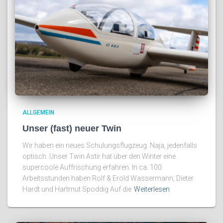
ALLGEMEIN
Unser (fast) neuer Twin
Wir haben ein neues Schulungsflugzeug. Naja, jedenfalls
optisch. Unser Twin Astir hat über den Winter eine
supercoole Auffrischung erfahren. In ca. 100
Arbeitsstunden haben Rolf & Erold Wassermann, Dieter
Hardt und Hartmut Spoddig Auf die
Weiterlesen