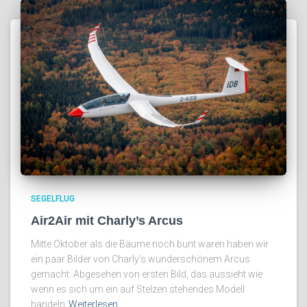
SEGELFLUG
Air2Air mit Charly’s Arcus
Mitte Oktober als die Bäume noch bunt waren haben wir
ein paar Bilder von Charly’s wunderschönem Arcus
gemacht. Abgesehen von ersten Bild, das aussieht wie
wenn es sich um ein auf Stelzen stehendes Modell
handeln
Weiterlesen