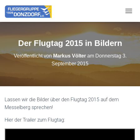
NAVIG
Der Flugtag 2015 in Bildern
Veröffentlicht von
Markus Völter
am
Donnerstag 3.
September 2015
Lassen wir die Bilder über den Flugtag 2015 auf dem
Messelberg sprechen!
Hier der Trailer zum Flugtag: