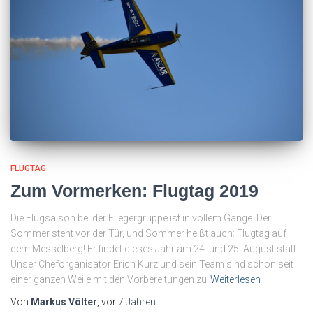
FLUGTAG
Zum Vormerken: Flugtag 2019
Die Flugsaison bei der Fliegergruppe ist in vollem Gange. Der
Sommer steht vor der Tür, und Sommer heißt auch: Flugtag auf
dem Messelberg! Er findet dieses Jahr am 24. und 25. August statt.
Unser Cheforganisator Erich Kurz und sein Team sind schon seit
einer ganzen Weile mit den Vorbereitungen zu
Weiterlesen
Von
Markus Völter
, vor
7 Jahren