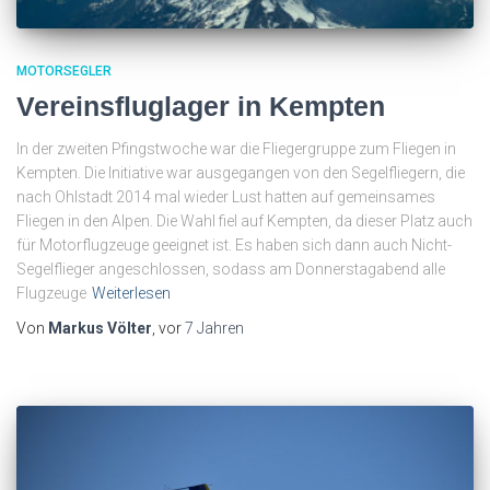
MOTORSEGLER
Vereinsfluglager in Kempten
In der zweiten Pfingstwoche war die Fliegergruppe zum Fliegen in
Kempten. Die Initiative war ausgegangen von den Segelfliegern, die
nach Ohlstadt 2014 mal wieder Lust hatten auf gemeinsames
Fliegen in den Alpen. Die Wahl fiel auf Kempten, da dieser Platz auch
für Motorflugzeuge geeignet ist. Es haben sich dann auch Nicht-
Segelflieger angeschlossen, sodass am Donnerstagabend alle
Flugzeuge
Weiterlesen
Von
Markus Völter
, vor
7 Jahren