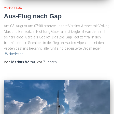
MOTORFLUG
Aus-Flug nach Gap
Am 03. August um 07:00 startete unsere Vereins-Archer mit Volker,
Max und Benedikt in Richtung Gap-Tallard, begleitet von Jens mit
seiner Falco, Gerd als Copilot. Das Ziel Gap liegt zentral in den
französischen Seealpen in der Region Hautes Alpes und ist den
Piloten bestens bekannt: alle fünf sind begeisterte Segelflieger
Weiterlesen
Von
Markus Völter
, vor
7 Jahren