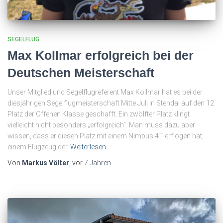
SEGELFLUG
Max Kollmar erfolgreich bei der
Deutschen Meisterschaft
Unser Mitglied und Segelflugreferent Max Kollmar hat es bei der
diesjährigen Segelflugmeisterschaft Mitte Juli in Stendal auf den 12.
Platz der Offenen Klasse geschafft. Ein zwölfter Platz klingt
vielleicht nicht besonders „erfolgreich“. Man muss dazu aber
wissen, dass er diesen Platz mit einem Nimbus 4T erflogen hat,
einem Flugzeug der
Weiterlesen
Von
Markus Völter
, vor
7 Jahren