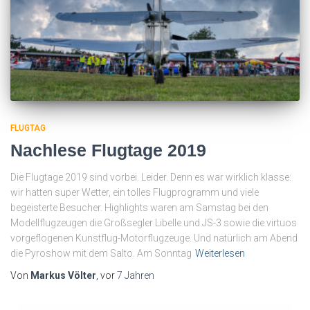
FLUGTAG
Nachlese Flugtage 2019
Die Flugtage 2019 sind vorbei. Leider. Denn es war wirklich klasse:
wir hatten super Wetter, ein tolles Flugprogramm und viele
begeisterte Besucher. Highlights waren am Samstag bei den
Modellflugzeugen die Großsegler Libelle und JS-3 sowie die virtuos
vorgeflogenen Kunstflug-Motorflugzeuge. Und natürlich am Abend
die Pyroshow mit dem Salto. Am Sonntag
Weiterlesen
Von
Markus Völter
, vor
7 Jahren