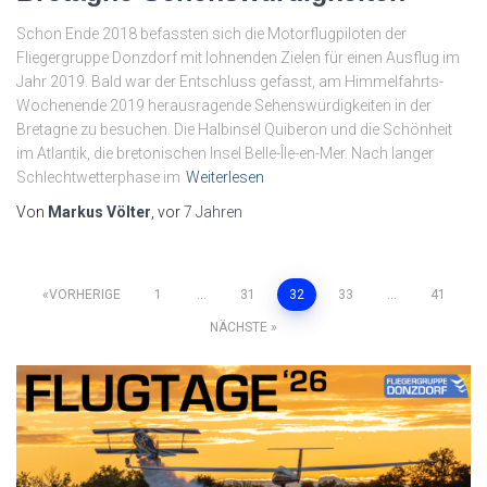
Schon Ende 2018 befassten sich die Motorflugpiloten der
Fliegergruppe Donzdorf mit lohnenden Zielen für einen Ausflug im
Jahr 2019. Bald war der Entschluss gefasst, am Himmelfahrts-
Wochenende 2019 herausragende Sehenswürdigkeiten in der
Bretagne zu besuchen. Die Halbinsel Quiberon und die Schönheit
im Atlantik, die bretonischen Insel Belle-Île-en-Mer. Nach langer
Schlechtwetterphase im
Weiterlesen
Von
Markus Völter
, vor
7 Jahren
Seitennummerierung
VORHERIGE
1
…
31
32
33
…
41
NÄCHSTE
der
Beiträge