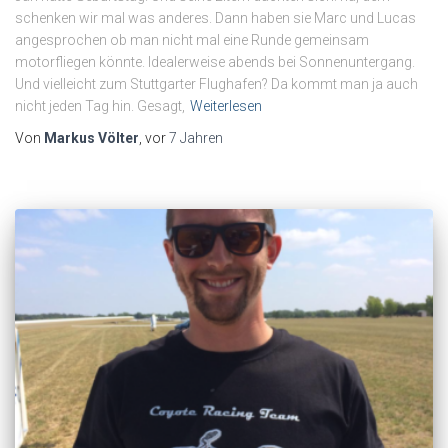
schenken wir mal was anderes. Dann haben sie Marc und Lucas
angesprochen ob man nicht mal eine Runde gemeinsam
motorfliegen könnte. Idealerweise abends bei Sonnenuntergang.
Und vielleicht zum Stuttgarter Flughafen? Da kommt man ja auch
nicht jeden Tag hin. Gesagt,
Weiterlesen
Von
Markus Völter
, vor
7 Jahren