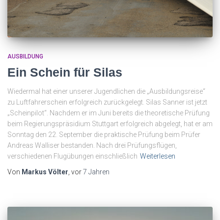
AUSBILDUNG
Ein Schein für Silas
Wiedermal hat einer unserer Jugendlichen die „Ausbildungsreise“
zu Luftfahrerschein erfolgreich zurückgelegt. Silas Sanner ist jetzt
„Scheinpilot“. Nachdem er im Juni bereits die theoretische Prüfung
beim Regierungspräsidium Stuttgart erfolgreich abgelegt, hat er am
Sonntag den 22. September die praktische Prüfung beim Prüfer
Andreas Walliser bestanden. Nach drei Prüfungsflügen,
verschiedenen Flugübungen einschließlich
Weiterlesen
Von
Markus Völter
, vor
7 Jahren